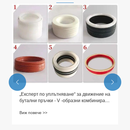
Какво са въртящите се уплътнения и
колко важни са те?
Виж повече >>

