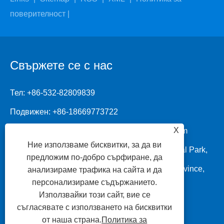
поверителност
|
Свържете се с нас
Тел:
+86-532-82809839
Подвижен:
+86-18669773722
X
Електронна поща:
info.sealing@ruichenseal.com
Ние използваме бисквитки, за да ви
Адрес: No.1 Ruichen Road, Dongliuting Industrial Park,
предложим по-добро сърфиране, да
Chengyang District, Qingdao City, Shandong Province,
анализираме трафика на сайта и да
персонализираме съдържанието.
Китай
Използвайки този сайт, вие се
съгласявате с използването на бисквитки
от наша страна.
Политика за