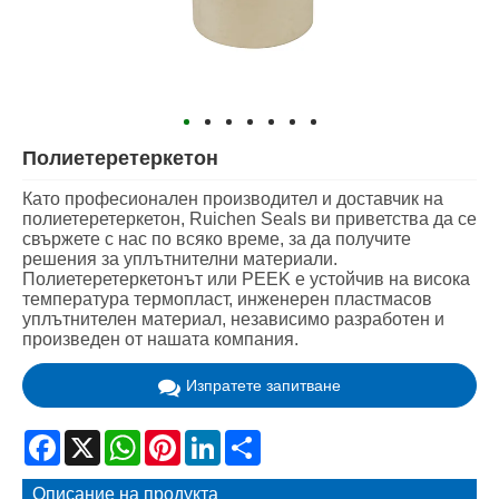
Полиетеретеркетон
Като професионален производител и доставчик на
полиетеретеркетон, Ruichen Seals ви приветства да се
свържете с нас по всяко време, за да получите
решения за уплътнителни материали.
Полиетеретеркетонът или PEEK е устойчив на висока
температура термопласт, инженерен пластмасов
уплътнителен материал, независимо разработен и
произведен от нашата компания.
Изпратете запитване
Facebook
X
WhatsApp
Pinterest
LinkedIn
Share
Описание на продукта