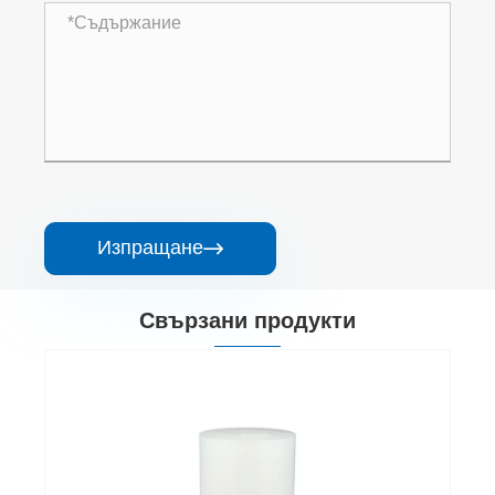
Изпращане

Свързани продукти
Полиоксиметилен
Виж повече >>