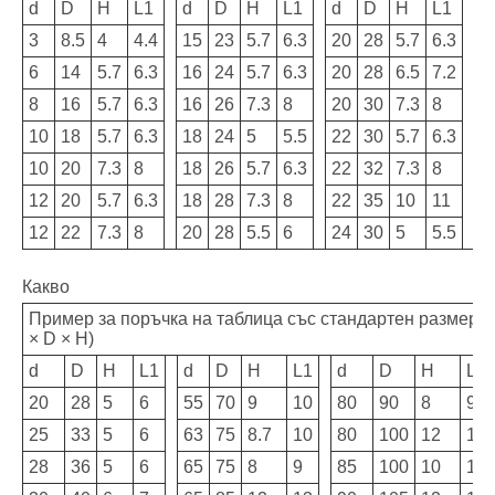
d
D
H
L1
d
D
H
L1
d
D
H
L1
d
3
8.5
4
4.4
15
23
5.7
6.3
20
28
5.7
6.3
2
6
14
5.7
6.3
16
24
5.7
6.3
20
28
6.5
7.2
2
8
16
5.7
6.3
16
26
7.3
8
20
30
7.3
8
2
10
18
5.7
6.3
18
24
5
5.5
22
30
5.7
6.3
2
10
20
7.3
8
18
26
5.7
6.3
22
32
7.3
8
2
12
20
5.7
6.3
18
28
7.3
8
22
35
10
11
2
12
22
7.3
8
20
28
5.5
6
24
30
5
5.5
2
Какво
Пример за поръчка на таблица със стандартен размер: V
× D × H)
d
D
H
L1
d
D
H
L1
d
D
H
L1
20
28
5
6
55
70
9
10
80
90
8
9
25
33
5
6
63
75
8.7
10
80
100
12
13
28
36
5
6
65
75
8
9
85
100
10
11