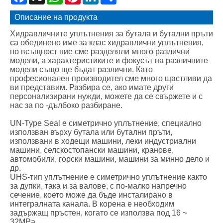
Описание на продукта
Хидравличните уплътнения за бутала и бутални пръти
са обединено име за клас хидравлични уплътнения,
но всъщност ние сме разделяли много различни
модели, а характеристиките и фокусът на различните
модели също ще бъдат различни. Като
професионален производител сме много щастливи да
ви представим. Разбира се, ако имате други
персонализирани нужди, можете да се свържете и с
нас за по -дълбоко разбиране.
UN-Type Seal е симетрично уплътнение, специално
използван върху бутала или бутални пръти,
използвани в ходещи машини, леки индустриални
машини, селскостопански машини, кранове,
автомобили, горски машини, машини за минно дело и
др.
UHS-тип уплътнение е симетрично уплътнение както
за дупки, така и за валове, с по-малко напречно
сечение, което може да бъде инсталирано в
интегралната канала. В корена е необходим
задържащ пръстен, когато се използва под 16 ~
32MPa.