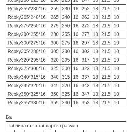
Rcbky250*225*16
250
225
16
247
18
21.5
10
Rcbky255*230*16
255
230
16
252
18
21.5
10
Rcbky265*240*16
265
240
16
262
18
21.5
10
Rcbky275*250*16
275
250
16
272
18
21.5
10
Rcbky280*255*16
280
255
16
277
18
21.5
10
Rcbky300*275*16
300
275
16
297
18
21.5
10
Rcbky305*280*16
305
280
16
302
18
21.5
10
Rcbky320*295*16
320
295
16
317
18
21.5
10
Rcbky325*300*16
325
300
16
322
18
21.5
10
Rcbky340*315*16
340
315
16
337
18
21.5
10
Rcbky345*320*16
345
320
16
342
18
21.5
10
Rcbky350*325*16
350
325
16
347
18
21.5
10
Rcbky355*330*16
355
330
16
352
18
21.5
10
Ба
Таблица със стандартен размер