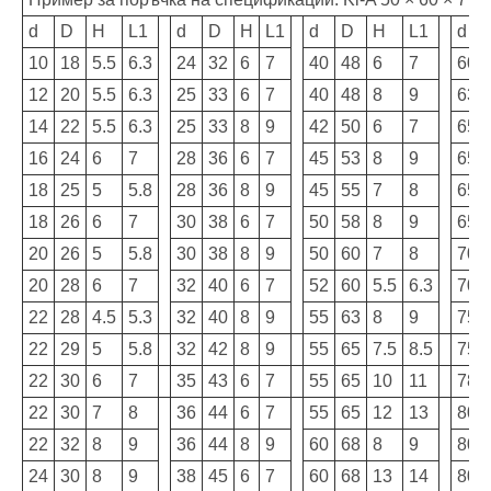
d
D
H
L1
d
D
H
L1
d
D
H
L1
d
10
18
5.5
6.3
24
32
6
7
40
48
6
7
60
12
20
5.5
6.3
25
33
6
7
40
48
8
9
63
14
22
5.5
6.3
25
33
8
9
42
50
6
7
65
16
24
6
7
28
36
6
7
45
53
8
9
65
18
25
5
5.8
28
36
8
9
45
55
7
8
65
18
26
6
7
30
38
6
7
50
58
8
9
65
20
26
5
5.8
30
38
8
9
50
60
7
8
70
20
28
6
7
32
40
6
7
52
60
5.5
6.3
70
22
28
4.5
5.3
32
40
8
9
55
63
8
9
75
22
29
5
5.8
32
42
8
9
55
65
7.5
8.5
75
22
30
6
7
35
43
6
7
55
65
10
11
78
22
30
7
8
36
44
6
7
55
65
12
13
80
22
32
8
9
36
44
8
9
60
68
8
9
80
24
30
8
9
38
45
6
7
60
68
13
14
80