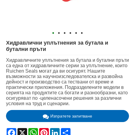
Хидравлични уплътнения за бутала и
бутални пръти
Хидравличните уплътнения за бутала и бутални пръти
са една от хидравличните серии за уплътнение, които
Ruichen Seals могат да ви осигурят. Нашите
възможности за научноизследователска и развойна
дейност и производство са тествани от време и
практически приложения. Подразделените модели в
серията на продуктите са богати и разнообразни, като
осигуряват по -целенасочени решения за различни
условия на труд и сценарии.
Изпратете запитване
Facebook
X
WhatsApp
Pinterest
LinkedIn
Share