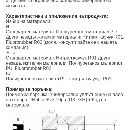
3. Дизайн за ограничено радиално измерение на
кухината
Характеристики и приложения на продукта:
Избор на материали:
И
Стандартен материал: Полиуретанов материал PU
Други незадължителни материали: Нитрил каучук R01,
Fluororubber R02 (моля, консултирайте се с нашата
компания)
Ъ -ъ
Стандартен материал: Нитрил каучук R01 Други
незадължителни материали: Полиуретанов материал
PU, Fluororubber R02
Ба
Полиуретанов материал PU + нитрил каучук R01
Пример за поръчка:
Пример за поръчка: Универсално уплътнение на вала
на отвора UN50 × 65 × 10pu (DXDXH) + Код на
материала