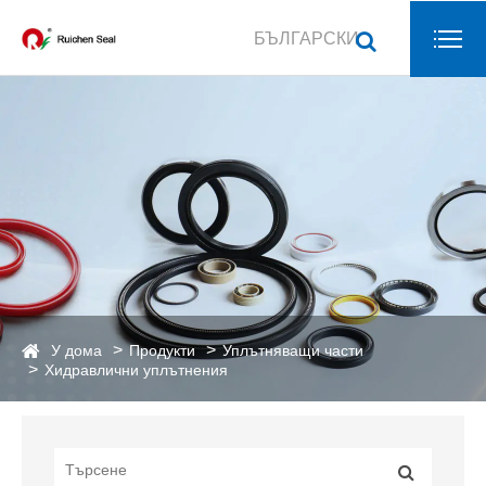
БЪЛГАРСКИ
У дома
Продукти
Уплътняващи части
Хидравлични уплътнения