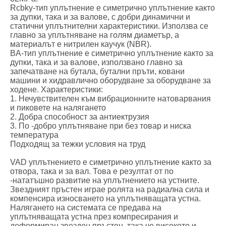
Rcbky-тип уплътнение е симетрично уплътнение както
за дупки, така и за валове, с добри динамични и
статични уплътнителни характеристики. Използва се
главно за уплътняване на голям диаметър, а
материалът е нитрилен каучук (NBR).
BA-тип уплътнение е симетрично уплътнение както за
дупки, така и за валове, използвано главно за
запечатване на бутала, бутални пръти, ковани
машини и хидравлично оборудване за оборудване за
ходене. Характеристики:
1. Нечувствителен към вибрационните натоварвания
и пиковете на налягането
2. Добра способност за антиектрузия
3. По -добро уплътняване при без товар и ниска
температура
Подходящ за тежки условия на труд
VAD уплътнението е симетрично уплътнение както за
отвора, така и за вал. Това е резултат от по
-нататъшно развитие на уплътнението на устните.
Звездният пръстен играе ролята на радиална сила и
компенсира износването на уплътняващата устна.
Налягането на системата се предава на
уплътняващата устна през компресирания и
деформиран звезден пръстен, така че високото и