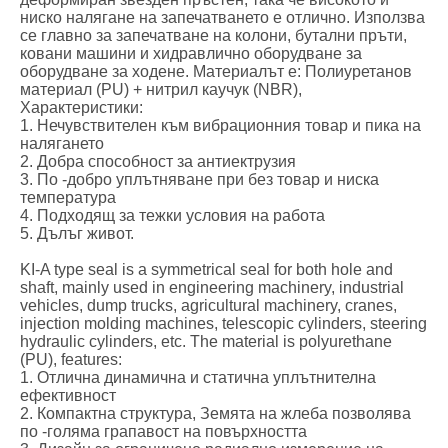
ниско налягане на запечатването е отлично. Използва
се главно за запечатване на колони, бутални пръти,
ковани машини и хидравлично оборудване за
оборудване за ходене. Материалът е: Полиуретанов
материал (PU) + нитрил каучук (NBR),
Характеристики:
1. Нечувствителен към вибрационния товар и пика на
налягането
2. Добра способност за антиектрузия
3. По -добро уплътняване при без товар и ниска
температура
4. Подходящ за тежки условия на работа
5. Дълъг живот.
KI-A type seal is a symmetrical seal for both hole and
shaft, mainly used in engineering machinery, industrial
vehicles, dump trucks, agricultural machinery, cranes,
injection molding machines, telescopic cylinders, steering
hydraulic cylinders, etc. The material is polyurethane
(PU), features:
1. Отлична динамична и статична уплътнителна
ефективност
2. Компактна структура, Земята на жлеба позволява
по -голяма грапавост на повърхността