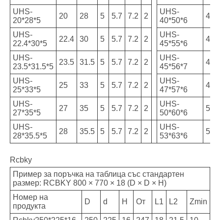
UHS-
UHS-
20
28
5
5.7
7.2
2
40
20*28*5
40*50*6
UHS-
UHS-
22.4
30
5
5.7
7.2
2
45
22.4*30*5
45*55*6
UHS-
UHS-
23.5
31.5
5
5.7
7.2
2
45
23.5*31.5*5
45*56*7
UHS-
UHS-
25
33
5
5.7
7.2
2
47
25*33*5
47*57*6
UHS-
UHS-
27
35
5
5.7
7.2
2
50
27*35*5
50*60*6
UHS-
UHS-
28
35.5
5
5.7
7.2
2
53
28*35.5*5
53*63*6
Rcbky
Пример за поръчка на таблица със стандартен
размер: RCBKY 800 × 770 × 18 (D × D × H)
Номер на
D
d
H
От
L1
L2
Zmin
продукта