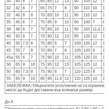
30
40
6
7
65
85
12
13
90
105
12
13
32
42
6
7
65
75
7
8
90
110
10
11
32
40
8
9
70
83
10
11
90
110
12
13
35
45
6
7
70
85
9
10
90
100
7
8
38
48
6
7
70
85
10
11
90
105
11.4
12
40
50
6
7
70
90
12
13
95
120
12
13
40
50
7.3
8
70
80
6
7
100
120
12
13
45
55
7
8
70
80
7
8
105
120
9
10
45a
55
6
7
75
90
10
11
105
120
10
11
50
65
9
10
75
95
12
13
105
125
12
13
50
60
7.3
8
75
90
6
7
110
125
9
10
55
65
9
10
80
90
11.4
12
110
125
10
11
ЗАБЕЛЕЖКА: Обърнатите уплътнения не са ограничени 
могат да бъдат доставени във всякакъв размер.
До А
Пример за поръчка на спецификации: Ki-A 50 × 60 × 7 (D