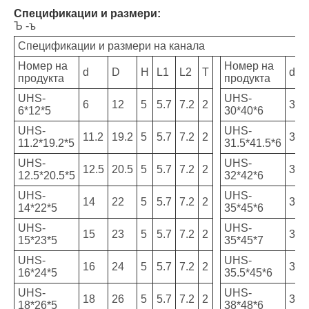
Спецификации и размери:
Ъ -ъ
Спецификации и размери на канала
Номер на
Номер на
d
D
H
L1
L2
T
d
продукта
продукта
UHS-
UHS-
6
12
5
5.7
7.2
2
30
6*12*5
30*40*6
UHS-
UHS-
11.2
19.2
5
5.7
7.2
2
31.
11.2*19.2*5
31.5*41.5*6
UHS-
UHS-
12.5
20.5
5
5.7
7.2
2
32
12.5*20.5*5
32*42*6
UHS-
UHS-
14
22
5
5.7
7.2
2
35
14*22*5
35*45*6
UHS-
UHS-
15
23
5
5.7
7.2
2
35
15*23*5
35*45*7
UHS-
UHS-
16
24
5
5.7
7.2
2
35.
16*24*5
35.5*45*6
UHS-
UHS-
18
26
5
5.7
7.2
2
38
18*26*5
38*48*6