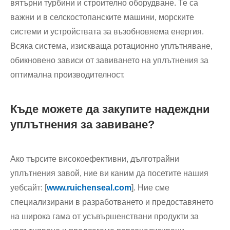
вятърни турбини и строително оборудване. Те са
важни и в селскостопанските машини, морските
системи и устройствата за възобновяема енергия.
Всяка система, изискваща ротационно уплътняване,
обикновено зависи от завиването на уплътнения за
оптимална производителност.
Къде можете да закупите надеждни
уплътнения за завиване?
Ако търсите високоефективни, дълготрайни
уплътнения завой, ние ви каним да посетите нашия
уебсайт: [
www.ruichenseal.com
]. Ние сме
специализирани в разработването и предоставянето
на широка гама от усъвършенствани продукти за