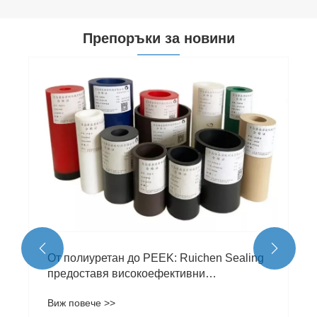
Препоръки за новини


От полиуретан до PEEK: Ruichen Sealing
предоставя високоефективни
материални решения за уплътнителни
Виж повече >>
приложения