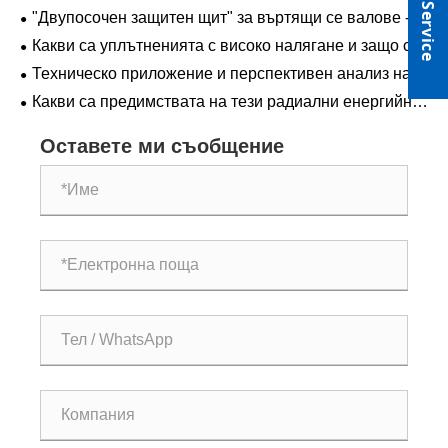
Online Service
"Двупосочен защитен щит" за въртящи се валове -
комбиниран уплътнител на въртящия се вал RC2059
Какви са уплътненията с високо налягане и защо са
толкова важни?
Техническо приложение и перспективен анализ на
домашни печати
Какви са предимствата на тези радиални енергийни
уплътнения?
Оставете ми съобщение