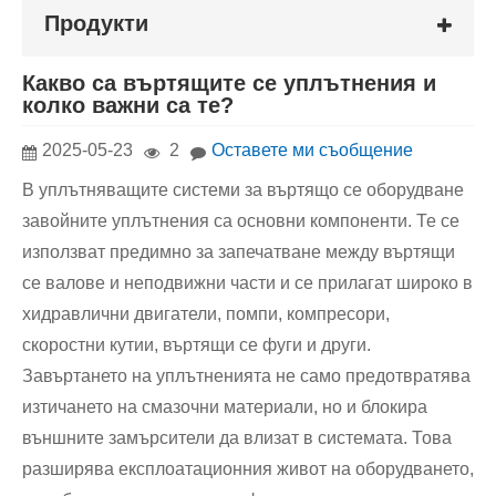
Продукти
Какво са въртящите се уплътнения и
колко важни са те?
2025-05-23
2
Оставете ми съобщение
В уплътняващите системи за въртящо се оборудване
завойните уплътнения са основни компоненти. Те се
използват предимно за запечатване между въртящи
се валове и неподвижни части и се прилагат широко в
хидравлични двигатели, помпи, компресори,
скоростни кутии, въртящи се фуги и други.
Завъртането на уплътненията не само предотвратява
изтичането на смазочни материали, но и блокира
външните замърсители да влизат в системата. Това
разширява експлоатационния живот на оборудването,