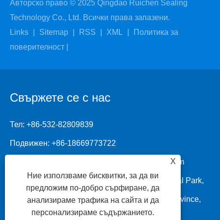
Авторско право © 2025 Qingdao Ruichen Sealing
Technology Co., Ltd. Всички права запазени.
Links
|
Sitemap
|
RSS
|
XML
|
Политика за
поверителност
|
Свържете се с нас
Тел:
+86-532-82809839
Подвижен:
+86-18669773722
X
Електронна поща:
info.sealing@ruichenseal.com
Ние използваме бисквитки, за да ви
Адрес: No.1 Ruichen Road, Dongliuting Industrial Park,
предложим по-добро сърфиране, да
Chengyang District, Qingdao City, Shandong Province,
анализираме трафика на сайта и да
персонализираме съдържанието.
Китай