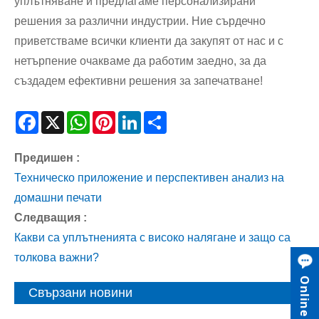
уплътняване и предлагаме персонализирани
решения за различни индустрии. Ние сърдечно
приветстваме всички клиенти да закупят от нас и с
нетърпение очакваме да работим заедно, за да
създадем ефективни решения за запечатване!
Facebook
X
WhatsApp
Pinterest
LinkedIn
Share
Предишен :
Техническо приложение и перспективен анализ на
домашни печати
Следващия :
Какви са уплътненията с високо налягане и защо са
толкова важни?
Свързани новини