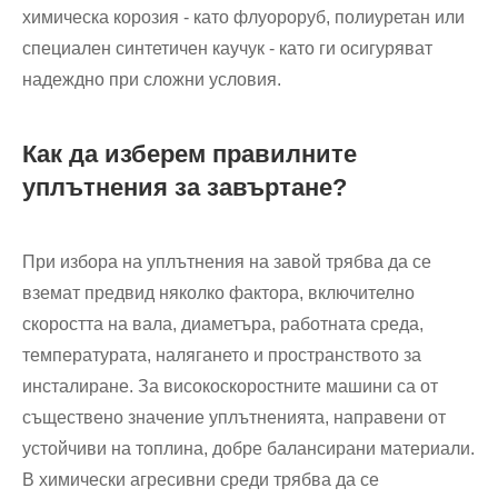
химическа корозия - като флуороруб, полиуретан или
специален синтетичен каучук - като ги осигуряват
надеждно при сложни условия.
Как да изберем правилните
уплътнения за завъртане?
При избора на уплътнения на завой трябва да се
вземат предвид няколко фактора, включително
скоростта на вала, диаметъра, работната среда,
температурата, налягането и пространството за
инсталиране. За високоскоростните машини са от
съществено значение уплътненията, направени от
устойчиви на топлина, добре балансирани материали.
В химически агресивни среди трябва да се